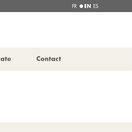
EN
FR
ES
pate
Contact