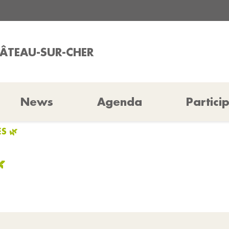
HÂTEAU-SUR-CHER
News
Agenda
Partici
S 🌿
