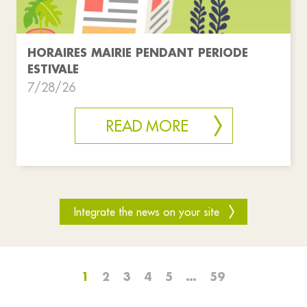
HORAIRES MAIRIE PENDANT PERIODE
ESTIVALE
7/28/26
READ MORE
Integrate the news on your site
1
2
3
4
5
…
59