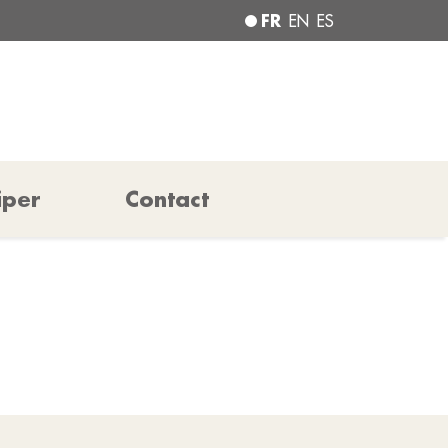
FR
EN
ES
iper
Contact