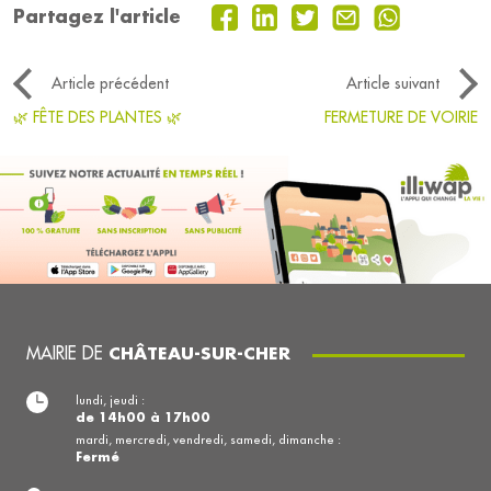
Partagez l'article
Article précédent
Article suivant
🌿 FÊTE DES PLANTES 🌿
FERMETURE DE VOIRIE
MAIRIE DE
CHÂTEAU-SUR-CHER
lundi, jeudi :
de 14h00 à 17h00
mardi, mercredi, vendredi, samedi, dimanche :
Fermé