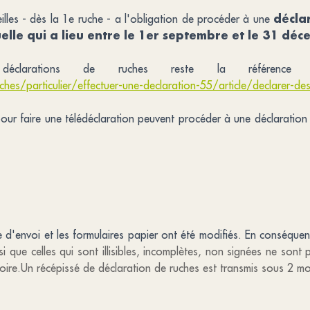
décla
illes - dès la 1e ruche - a l'obligation de procéder à une
le qui a lieu entre le 1er septembre et le 31 déc
éclarations de ruches reste la référen
hes/particulier/effectuer-une-declaration-55/article/declarer-de
ur faire une télédéclaration peuvent procéder à une déclaration 
d'envoi et les formulaires papier ont été modifiés. En conséque
i que celles qui sont illisibles, incomplètes, non signées ne sont
oire.Un récépissé de déclaration de ruches est transmis sous 2 mo